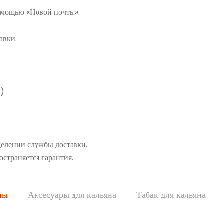
помощью «Новой почты».
авки.
а)
делении службы доставки.
остраняется гарантия.
ны
Аксесуары для кальяна
Табак для кальяна