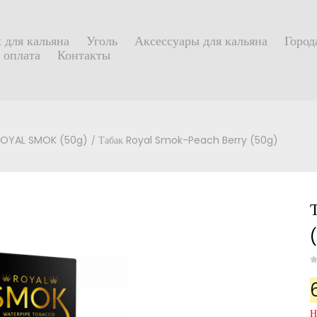
 для кальяна
Уголь
Аксессуары для кальяна
Город
 оплата
Контакты
ROYAL SMOK (50g)
Табак Royal Smok-Peach Berry (50g)
Н