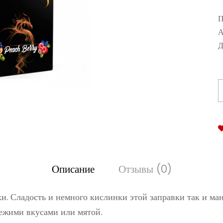
П
А
Д
Описание
Отзывы (0)
и. Сладость и немного кислинки этой заправки так и ман
вежими вкусами или мятой.