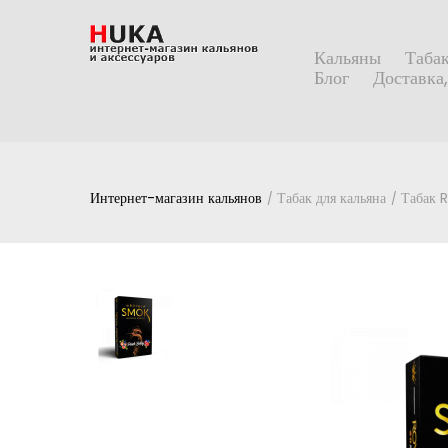
Кальяны
Табак
Блог
Доставка,
Интернет-магазин кальянов
Табак для кальяна
Табак 