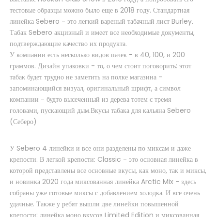
тестовые образцы можно было еще в 2018 году. Стандартная
линейка Sebero - это легкий вареный табачный лист Burley.
Табак Sebero акцизный и имеет все необходимые документы,
подтверждающие качество их продукта.
У компании есть несколько видов пачек - в 40, 100, и 200
граммов. Дизайн упаковки - то, о чем стоит поговорить: этот
Табак Sebero - Apricot (200g)
табак будет трудно не заметить на полке магазина -
520 грн.
запоминающийся визуал, оригинальный шрифт, а символ
компании - будто высеченный из дерева тотем с тремя
Нет в наличии
головами, пускающий дым.Вкусы табака для кальяна Sebero
(Себеро)
Табак Sebero Apricot (Абрикос) - Богатый на оттенки вкус спелого
абрикоса, который вобрал в себя всю..
У Sebero 4 линейки и все они разделены по миксам и даже
крепости. В легкой крепости: Classic - это основная линейка в
которой представлены все основные вкусы, как моно, так и миксы,
и новинка 2020 года миксованная линейка Arctic Mix - здесь
Купить
собраны уже готовые миксы с добавлением холодка. И все очень
удачные. Также у ребят вышли две линейки повышенной
крепости: линейка моно вкусов Limited Edition и миксованная