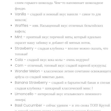
слоем горького шоколада. Чем-то напоминает шоколадное
фондю.
Vanilla – сладкий и нежный вкус ванили - самое то для
миксов;
Waffles – ням. Насыщенный вкус отличных бельгийских
вафель;
Mint - приятный вкус перечной мяты, который идеально
скрасит вашу забивку и добавит ей мятных ноток.
Strawberry – сладкая клубника - вполне можно сказать, что
топовая!
Cola – сладкий вкус кока колы - очень недурно!
Corn – отличный, топовый вкус сладкой вареной кукурузы;
Wonder Melon - классическое летнее сочетание освежающего
арбуза со сладкой мякотью дыни.
Табак Sebero - Banana (200g)
Banana Strawberry - сладкий и бархатистый банан и спелая
сладкая клубника - шикарный классический микс !
520 грн.
Limoncello – интересный вкус итальянского лимонного
В наличии
ликера;
Basil Cucumber - сейчас удивим - и это снова ТОП! Крутой
и легкий огурчик вкупе с насыщенным вкусом базилика