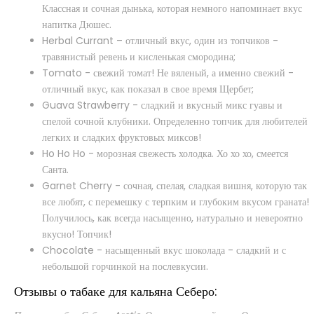
Классная и сочная дынька, которая немного напоминает вкус
напитка Дюшес.
Herbal Currant – отличный вкус, один из топчиков -
травянистый ревень и кисленькая смородина;
Tomato - свежий томат! Не вяленый, а именно свежий -
отличный вкус, как показал в свое время Щербет;
Guava Strawberry - сладкий и вкусный микс гуавы и
спелой сочной клубники. Определенно топчик для любителей
легких и сладких фруктовых миксов!
Табак Sebero - Bubble Gum (200g)
Ho Ho Ho - морозная свежесть холодка. Хо хо хо, смеется
520 грн.
Санта.
В наличии
Garnet Cherry - сочная, спелая, сладкая вишня, которую так
все любят, с перемешку с терпким и глубоким вкусом граната!
Получилось, как всегда насыщенно, натурально и невероятно
Bubble Gum - Жвачка ..
вкусно! Топчик!
Chocolate - насыщенный вкус шоколада - сладкий и с
небольшой горчинкой на послевкусии.
Отзывы о табаке для кальяна Себеро:
Купить