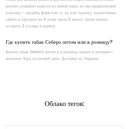
вполне спокойно курится на любой чаше, но мы предпочитаем
классику - апгрейд форм или ст, ну или турочку, пушистенько
Табак Sebero - Chocolate (200g)
забить и прогреть на 4 углях около 5 минут. Затем можно
520 грн.
оставить 3 уголька и курить.
В наличии
Где купить табак Себеро оптом или в розницу?
“Sebero Chocolate” придется по душе в сольном исполнении
Купить табак Sebero оптом и в розницу можно в интернет-
ценителям сладких насыщенных вкусов, а поск..
магазине Хука по низкой цене. Доставка по Украине.
Купить
Облако тегов: