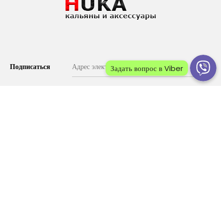
Табак Sebero Cola (Кола) - Ставший уже классическим вкус
любимой газировки в исполнении бренда, изго..
Подписаться
Задать вопрос в Viber
Купить
©
ХУКА
, 2022. Все права защищены