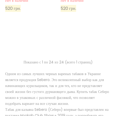
Нет в наличии
Нет в наличии
520 грн.
520 грн.
Показано с 1 по 24 из 24 (всего 1 страниц)
Одним из самых лучших черных вареных табаков в Украине
является продукция Sebero. Это великолепный выбор как для
начинающих курильщиков, так и для тех, кто не представляет
своей жизни без густого дурманящего дыма. Купить табак Себеро
можно в упаковках с различной фасовкой, что позволяет
подобрать вариант на все случаи жизни.
Табак для кальяна Sebero (Себеро) впервые был представлен на
выставке Hookah Club Show в 2019 году, а попробовать его