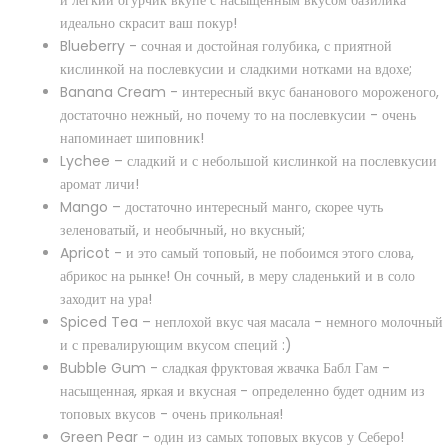
Табак Sebero Banana (Банан) - Интересная интерпретация
идеально скрасит ваш покур!
спелого банана, выросшего под знойным тропиче..
Blueberry - сочная и достойная голубика, с приятной
кислинкой на послевкусии и сладкими нотками на вдохе;
Banana Cream - интересный вкус бананового мороженого,
достаточно нежный, но почему то на послевкусии - очень
Купить
напоминает шиповник!
Lychee – сладкий и с небольшой кислинкой на послевкусии
аромат личи!
Mango – достаточно интересный манго, скорее чуть
зеленоватый, и необычный, но вкусный;
Apricot - и это самый топовый, не побоимся этого слова,
абрикос на рынке! Он сочный, в меру сладенький и в соло
заходит на ура!
Spiced Tea – неплохой вкус чая масала - немного молочный
и с превалирующим вкусом специй :)
Bubble Gum - сладкая фруктовая жвачка Бабл Гам -
насыщенная, яркая и вкусная - определенно будет одним из
топовых вкусов - очень прикольная!
Green Pear - один из самых топовых вкусов у Себеро!