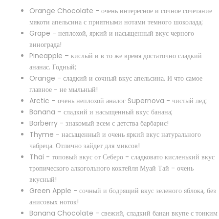
Табак Sebero - Arctic (200g)
Orange Chocolate - очень интересное и сочное сочетание
520 грн.
мякоти апельсина с приятными нотами темного шоколада;
Grape - неплохой, яркий и насыщенный вкус черного
В наличии
винограда!
Pineapple – кислый и в то же время достаточно сладкий
ананас. Годный;
Табак Sebero Arctic (Арктик) - Яркий и бодрящий вкус
Orange - сладкий и сочный вкус апельсина. И что самое
леденящего арктического холодка в непривычном д..
главное - не мыльный!
Arctic – очень неплохой аналог Supernova - чистый лед;
Banana – сладкий и насыщенный вкус банана;
Barberry - знакомый всем с детства барбарис!
Купить
Thyme - насыщенный и очень яркий вкус натурального
чабреца. Отлично зайдет для миксов!
Thai - топовый вкус от Себеро - сладковато кисленький вкус
тропического алкогольного коктейля Муай Тай - очень
вкусный!
Green Apple - сочный и бодрящий вкус зеленого яблока, без
анисовых ноток!
Banana Chocolate - свежий, сладкий банан вкупе с тонким