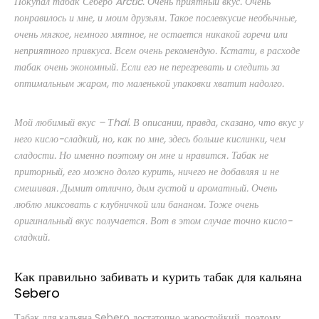
Покупал табак Себеро Arctic. Очень приятный вкус. Очень
понравилось и мне, и моим друзьям. Такое послевкусие необычные,
очень мягкое, немного мятное, не остается никакой горечи или
неприятного привкуса. Всем очень рекомендую. Кстати, в расходе
табак очень экономный. Если его не перегревать и следить за
оптимальным жаром, то маленькой упаковки хватит надолго.
Мой любимый вкус – Тhai. В описании, правда, сказано, что вкус у
него кисло-сладкий, но, как по мне, здесь больше кислинки, чем
сладости. Но именно поэтому он мне и нравится. Табак не
приторный, его можно долго курить, ничего не добавляя и не
смешивая. Дымит отлично, дым густой и ароматный. Очень
люблю миксовать с клубничкой или бананом. Тоже очень
оригинальный вкус получается. Вот в этом случае точно кисло-
сладкий.
Как правильно забивать и курить табак для кальяна
Sebero
Табак для кальяна Sebero достаточно жаростойкий, поэтому