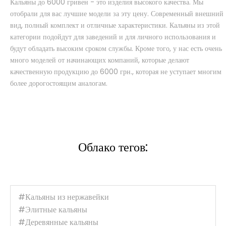
Кальяны до 6000 гривен - это изделия высокого качества. Мы
отобрали для вас лучшие модели за эту цену. Современный внешний
Кальян KARMA MODEL 0.1 зеленый
вид, полный комплект и отличные характеристики. Кальяны из этой
4 990 грн.
категории подойдут для заведений и для личного использования и
В наличии
будут обладать высоким сроком службы. Кроме того, у нас есть очень
много моделей от начинающих компаний, которые делают
качественную продукцию до 6000 грн., которая не уступает многим
Это шахта для кальяна, выполненная командой молодого украинского
более дорогостоящим аналогам.
бренда Karma. Все шахты выполнены в..
Купить
Облако тегов:
#Кальяны из нержавейки
#Элитные кальяны
#Деревянные кальяны