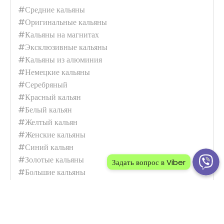
#Средние кальяны
Это шахта для кальяна, выполненная командой молодого украинского
#Оригинальные кальяны
бренда Karma. Все шахты выполнены в..
#Кальяны на магнитах
#Эксклюзивные кальяны
#Кальяны из алюминия
#Немецкие кальяны
Купить
#Серебряный
#Красный кальян
#Белый кальян
#Желтый кальян
#Женские кальяны
#Синий кальян
#Золотые кальяны
Задать вопрос в Viber
#Большие кальяны
#Высокие кальяны
#Зеленый кальян
#Розовый кальян