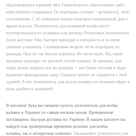
образовываться хорошей тяге. Герметичность обеспечивает либо
качественное соединение (в некоторых случаях – резьбовое), либо
уплотнители. С их помощью можно получить насыщенный дым с
ярким вкусом. Уплотнители для кальянной колбы могут
изготавливаться из силикона или резины. Резиновые уплотнители
более жесткие. Они быстрее приходят в негодность и за ними
сложнее ухаживать. Силиконовые модели легче подобрать по
размеры. Они не так быстро портятся. Их легче мыть. Но, такой
Уплотнитель для колбы
материал подходит не для всех частей кальяна. К примеру, для
50 грн.
чаши лучше выбрать все же резинку – она более плотная и будет
надежнее фиксировать чашу. Силикон может не справится с этой
В наличии
задачей. А вот уплотнитель для шахты кальяна из силикона будет в
разы удобнее и надежней.
..
В магазине Хука вы сможете купить уплотнители для колбы
кальяна в Украине по самым низким ценам. Проверенные
поставщики, быстрая доставка по Украине. В нашем каталоге вы
Купить
найдете как проверенные временем
резинки для колбы
кальяна, так и интересные новинки.
Заказывайте уплотнители для