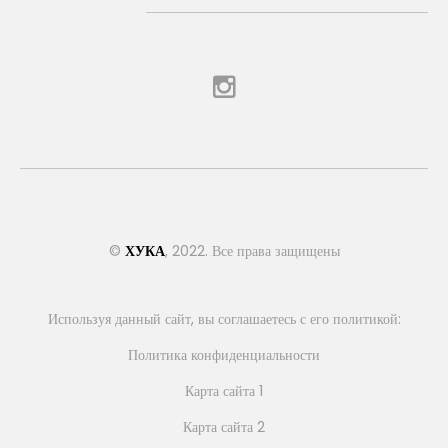
Уплотнитель для колбы (с основанием)
50 грн.
В наличии
..
©
ХУКА
, 2022. Все права защищены
Купить
Используя данный сайт, вы соглашаетесь с его политикой:
Политика конфиденциальности
Карта сайта 1
Карта сайта 2