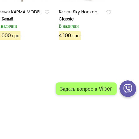
альян KARMA MODEL
Кальян Sky Hookah
.1 Белый
Classic
 наличии
В наличии
 000 грн.
4 100 грн.
й:
Политика конфиденциальности
Карта сайта 1
 сайта 2
ПОЗВОНИТЕ НАМ: +38(098)50-40-500
Задать вопрос в Viber