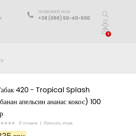
ПОЗВОНИТЕ НАМ
а
+38 (098) 50-40-500
0
гр
Табак 420 - Tropical Splash
(банан апельсин ананас кокос) 100
гр
0 отзывов
|
Написать отзыв