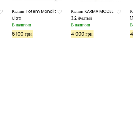
Кальян Totem Monolit
Кальян KARMA MODEL
К
Ultra
3.2 Желтый
1
В наличии
В наличии
В
Подписаться
6 100 грн.
4 000 грн.
4
Используя данный сайт, вы соглашаетесь с его политико
Карта