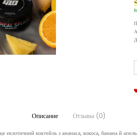
В
П
А
Д
Описание
Отзывы (0)
 екзотичний коктейль з ананаса, кокоса, банана й апель