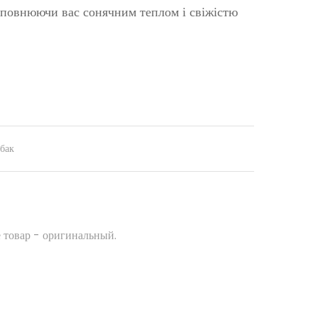
 наповнюючи вас сонячним теплом і свіжістю
бак
 товар - оригинальный.