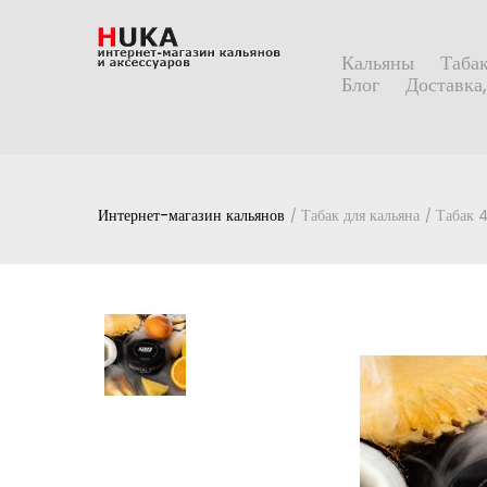
Кальяны
Табак
Блог
Доставка,
Интернет-магазин кальянов
Табак для кальяна
Табак 