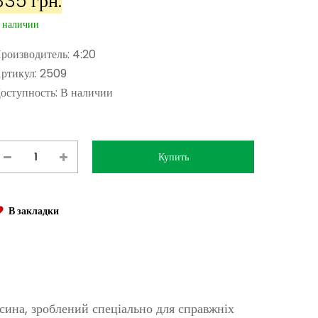
335 грн.
 наличии
роизводитель:
4:20
ртикул:
2509
оступность:
В наличии
В закладки
сина, зроблений спеціально для справжніх