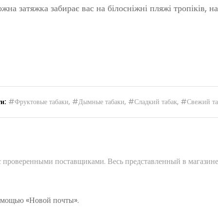
Кожна затяжка забирає вас на білосніжні пляжі тропіків,
и:
#Фруктовые табаки
,
#Дымные табаки
,
#Сладкий табак
,
#Свежий та
 с проверенными поставщиками. Весь представленный в магазине
помощью «Новой почты».