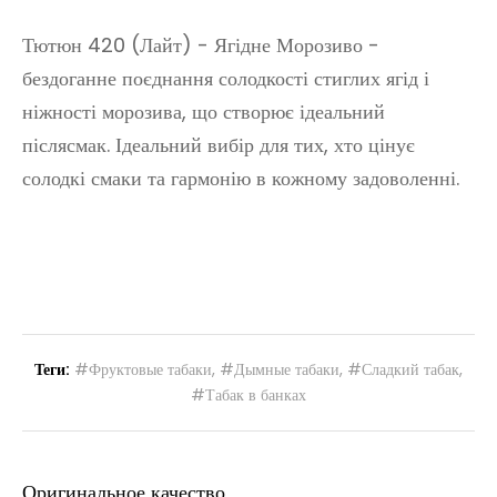
Тютюн 420 (Лайт) - Ягідне Морозиво -
бездоганне поєднання солодкості стиглих ягід і
ніжності морозива, що створює ідеальний
післясмак. Ідеальний вибір для тих, хто цінує
солодкі смаки та гармонію в кожному задоволенні.
Теги:
#Фруктовые табаки
,
#Дымные табаки
,
#Сладкий табак
,
#Табак в банках
Оригинальное качество