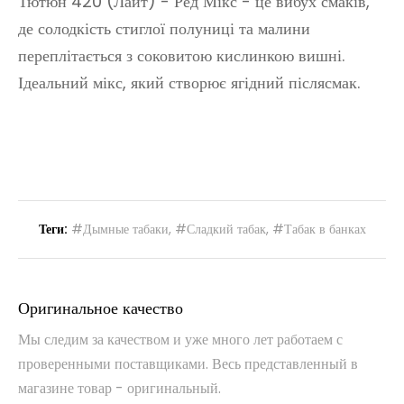
Тютюн 420 (Лайт) - Ред Мікс - це вибух смаків,
де солодкість стиглої полуниці та малини
переплітається з соковитою кислинкою вишні.
Ідеальний мікс, який створює ягідний післясмак.
Теги:
#Дымные табаки
,
#Сладкий табак
,
#Табак в банках
Оригинальное качество
Мы следим за качеством и уже много лет работаем с
проверенными поставщиками. Весь представленный в
магазине товар - оригинальный.