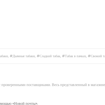
абаки
,
#Дымные табаки
,
#Сладкий табак
,
#Табак в пачках
,
#Свежий т
 с проверенными поставщиками. Весь представленный в магазине
помощью «Новой почты».