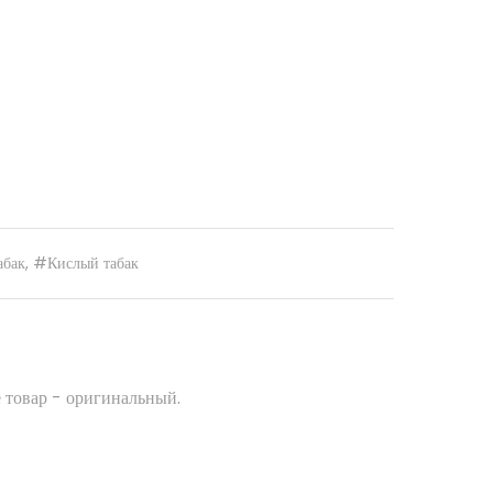
абак
,
#Кислый табак
 товар - оригинальный.