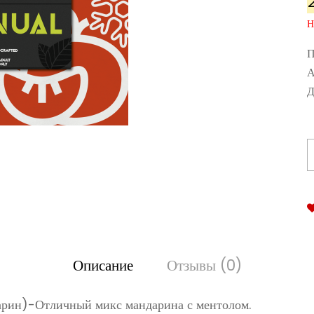
Н
П
А
Д
Описание
Отзывы (0)
рин)-Отличный микс мандарина с ментолом.