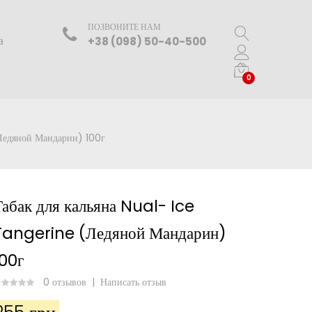
ПОЗВОНИТЕ НАМ
а
+38 (098) 50-40-500
0
Ледяной Мандарин) 100г
Табак для кальяна Nual- Ice
Tangerine (Ледяной Мандарин)
100г
0 отзывов
|
Написать отзыв