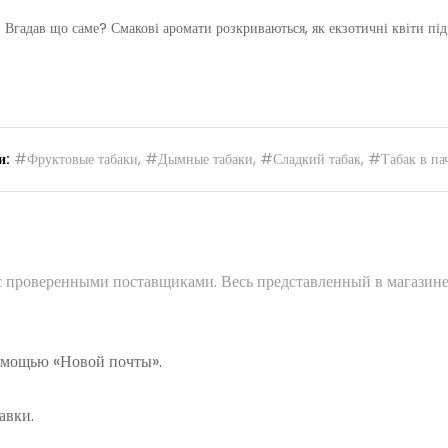
. Вгадав що саме? Смакові аромати розкриваються, як екзотичні квіти під
и:
#Фруктовые табаки
,
#Дымные табаки
,
#Сладкий табак
,
#Табак в па
 с проверенными поставщиками. Весь представленный в магазине
помощью «Новой почты».
авки.