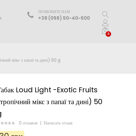
ПОЗВОНИТЕ НАМ
а
+38 (098) 50-40-500
0
ічний мікс з папаї та дині) 50 g
Табак Loud Light -Exotic Fruits
тропічний мікс з папаї та дині) 50
g
0 отзывов
|
Написать отзыв