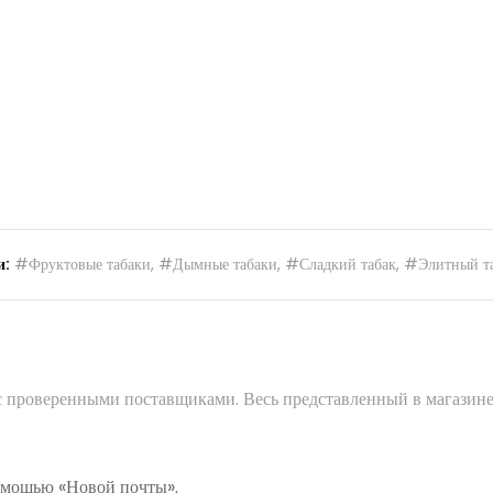
и:
#Фруктовые табаки
,
#Дымные табаки
,
#Сладкий табак
,
#Элитный т
 с проверенными поставщиками. Весь представленный в магазине
помощью «Новой почты».