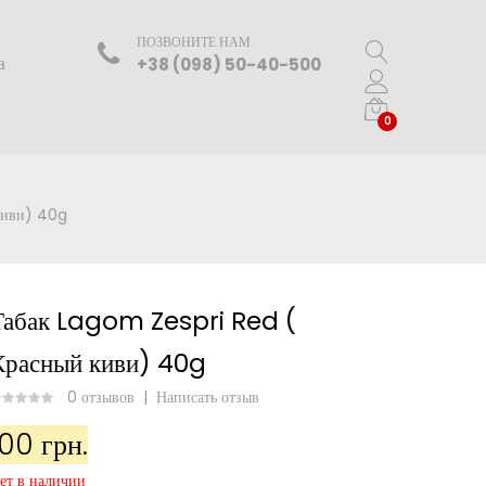
ПОЗВОНИТЕ НАМ
а
+38 (098) 50-40-500
0
киви) 40g
Табак Lagom Zespri Red (
Красный киви) 40g
0 отзывов
|
Написать отзыв
100 грн.
ет в наличии