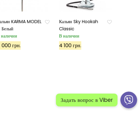
альян KARMA MODEL
Кальян Sky Hookah
.1 Белый
Classic
 наличии
В наличии
 000 грн.
4 100 грн.
й:
Политика конфиденциальности
Карта сайта 1
 сайта 2
ПОЗВОНИТЕ НАМ: +38(098)50-40-500
Задать вопрос в Viber