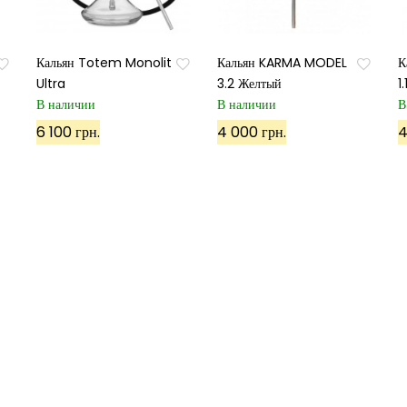
Кальян Totem Monolit
Кальян KARMA MODEL
К
Ultra
3.2 Желтый
1
В наличии
В наличии
В
Подписаться
6 100 грн.
4 000 грн.
4
Используя данный сайт, вы соглашаетесь с его политико
Карта