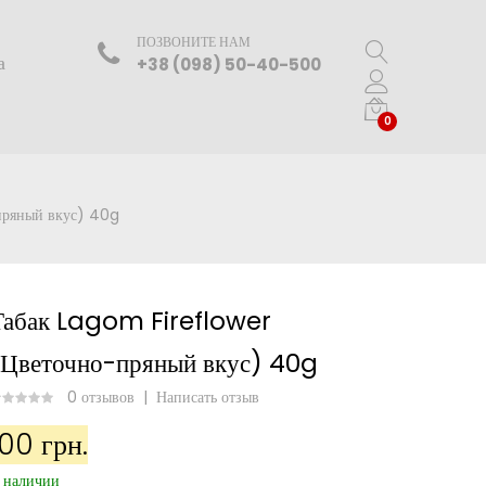
ПОЗВОНИТЕ НАМ
а
+38 (098) 50-40-500
0
пряный вкус) 40g
Табак Lagom Fireflower
(Цветочно-пряный вкус) 40g
0 отзывов
|
Написать отзыв
100 грн.
 наличии