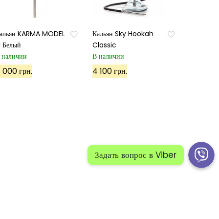
альян KARMA MODEL
Кальян Sky Hookah
.1 Белый
Classic
 наличии
В наличии
 000 грн.
4 100 грн.
й:
Политика конфиденциальности
Карта сайта 1
 сайта 2
ПОЗВОНИТЕ НАМ: +38(098)50-40-500
Задать вопрос в Viber