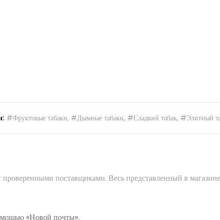
и:
#Фруктовые табаки
,
#Дымные табаки
,
#Сладкий табак
,
#Элитный т
 с проверенными поставщиками. Весь представленный в магазине
помощью «Новой почты».