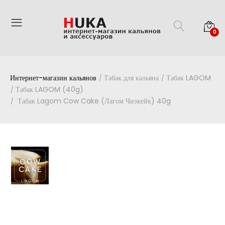
0
Интернет-магазин кальянов
Табак для кальяна
Табак LAGOM
Табак LAGOM (40g)
Табак Lagom Cow Cake (Лагом Чизкейк) 40g