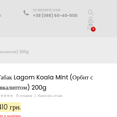
ПОЗВОНИТЕ НАМ
а
+38 (098) 50-40-500
0
эвкалиптом) 200g
Табак Lagom Koala Mint (Орбит с
эвкалиптом) 200g
0 отзывов
|
Написать отзыв
410 грн.
ет в наличии