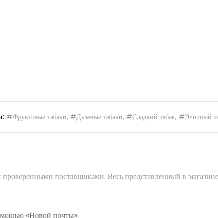
и:
#Фруктовые табаки
,
#Дымные табаки
,
#Сладкий табак
,
#Элитный т
 с проверенными поставщиками. Весь представленный в магазине
помощью «Новой почты».