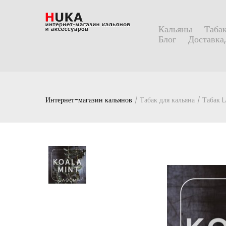
Кальяны
Табак
Блог
Доставка,
Интернет-магазин кальянов
Табак для кальяна
Табак