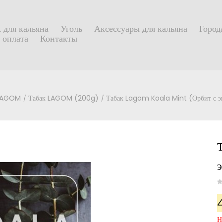
 для кальяна
Уголь
Аксессуары для кальяна
Город
 оплата
Контакты
 LAGOM
Табак LAGOM (200g)
Табак Lagom Koala Mint (Орбит с 
Н