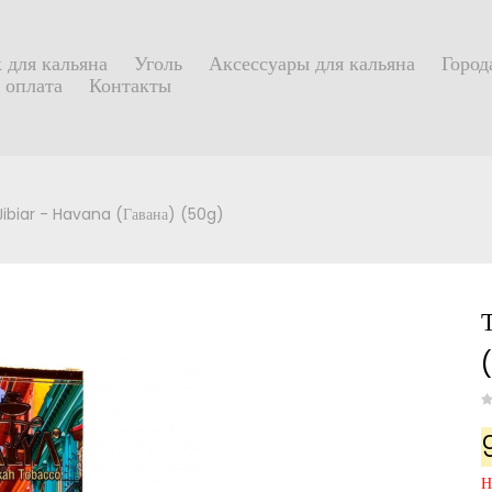
 для кальяна
Уголь
Аксессуары для кальяна
Город
 оплата
Контакты
Jibiar - Havana (Гавана) (50g)
Н