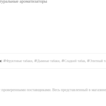
атуральные ароматизаторы
и:
#Фруктовые табаки
,
#Дымные табаки
,
#Сладкий табак
,
#Элитный т
 с проверенными поставщиками. Весь представленный в магазине