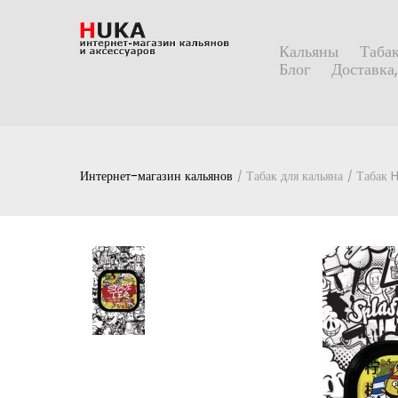
Кальяны
Табак
Блог
Доставка,
Интернет-магазин кальянов
Табак для кальяна
Табак