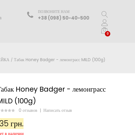
ПОЗВОНИТЕ НАМ
а
+38 (098) 50-40-500
0
ЕЙКА
Табак Honey Badger - лемонграсс MILD (100g)
Табак Honey Badger - лемонграсс
MILD (100g)
0 отзывов
|
Написать отзыв
135 грн.
ет в наличии