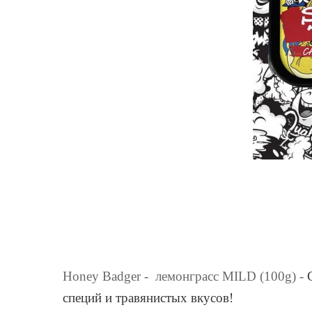
Honey
Badger
- лемонграсс
MILD
(100
g
) -
специй и травянистых вкусов!