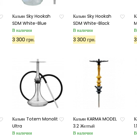
Кальян Sky Hookah
Кальян Sky Hookah
К
SDM White-Blue
SDM White-Black
M
В наличии
В наличии
В
3 300 грн.
3 300 грн.
3
Кальян Totem Monolit
Кальян KARMA MODEL
К
Ultra
3.2 Желтый
1
В наличии
В наличии
В
Подписаться