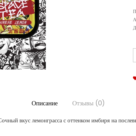
П
А
Д
Описание
Отзывы (0)
Cочный вкус лемонграсса с оттенком имбиря на послев