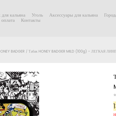
 для кальяна
Уголь
Аксессуары для кальяна
Город
 оплата
Контакты
 HONEY BADGER
Табак HONEY BADGER MILD (100g) - ЛЕГКАЯ ЛИН
Н