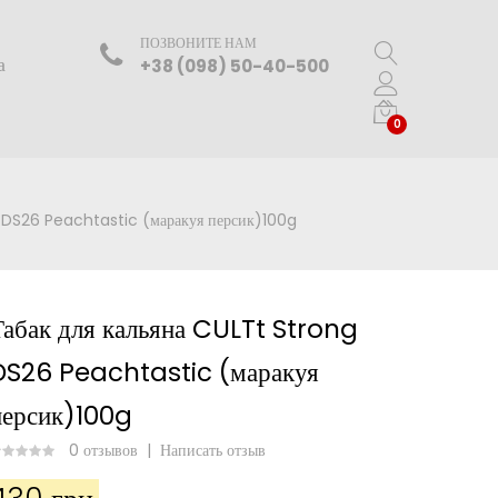
ПОЗВОНИТЕ НАМ
а
+38 (098) 50-40-500
0
g DS26 Peachtastic (маракуя персик)100g
Табак для кальяна CULTt Strong
DS26 Peachtastic (маракуя
персик)100g
0 отзывов
|
Написать отзыв