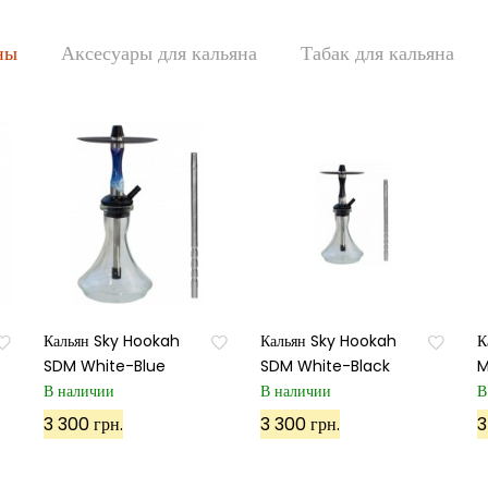
ны
Аксесуары для кальяна
Табак для кальяна
Кальян Sky Hookah
Кальян Sky Hookah
К
SDM White-Blue
SDM White-Black
M
В наличии
В наличии
В
3 300 грн.
3 300 грн.
3