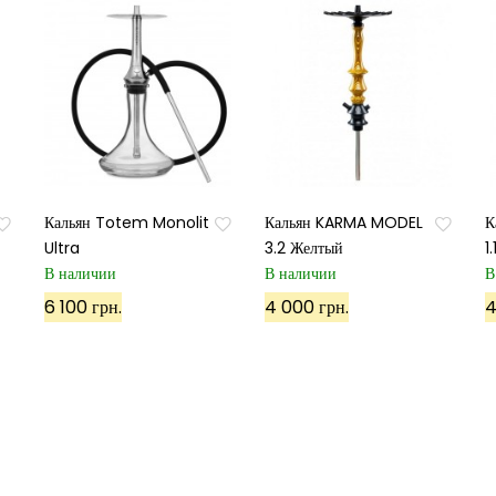
Кальян Totem Monolit
Кальян KARMA MODEL
К
Ultra
3.2 Желтый
1
В наличии
В наличии
В
Подписаться
6 100 грн.
4 000 грн.
4
Используя данный сайт, вы соглашаетесь с его политико
Карта