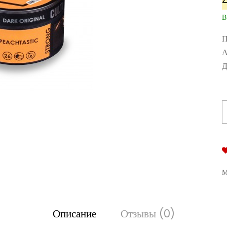
В
П
А
Д
М
Описание
Отзывы (0)