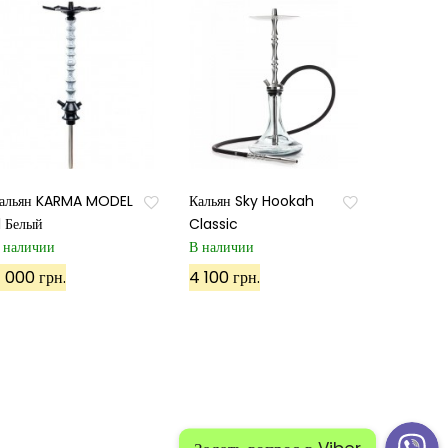
альян KARMA MODEL
Кальян Sky Hookah
.1 Белый
Classic
 наличии
В наличии
 000 грн.
4 100 грн.
й:
Политика конфиденциальности
Карта сайта 1
 сайта 2
ПОЗВОНИТЕ НАМ: +38(098)50-40-500