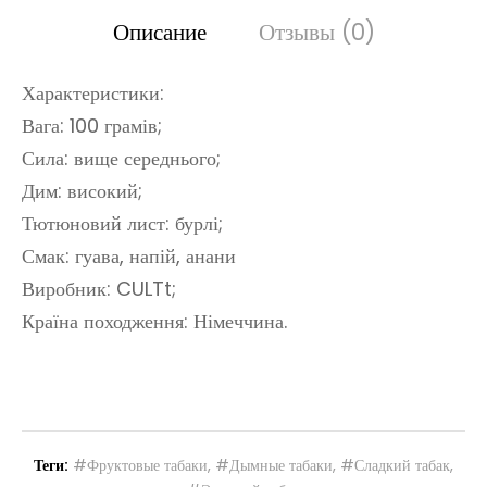
Описание
Отзывы (0)
Характеристики:
Вага: 100 грамів;
Сила: вище середнього;
Дим: високий;
Тютюновий лист: бурлі;
Смак: гуава, напій, анани
Виробник: CULTt;
Країна походження: Німеччина.
Теги:
#Фруктовые табаки
,
#Дымные табаки
,
#Сладкий табак
,