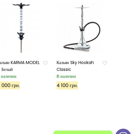
альян KARMA MODEL
Кальян Sky Hookah
.1 Белый
Classic
 наличии
В наличии
 000 грн.
4 100 грн.
й:
Политика конфиденциальности
Карта сайта 1
 сайта 2
ПОЗВОНИТЕ НАМ: +38(098)50-40-500