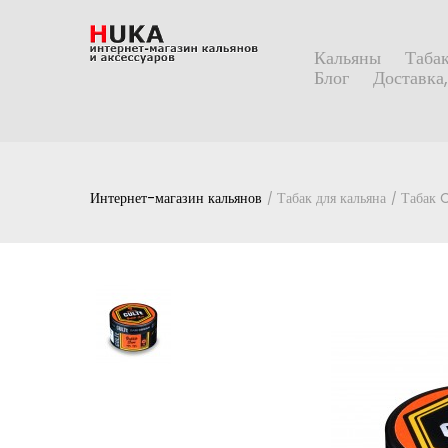
Кальяны
Табак
Блог
Доставка,
Интернет-магазин кальянов
Табак для кальяна
Табак 