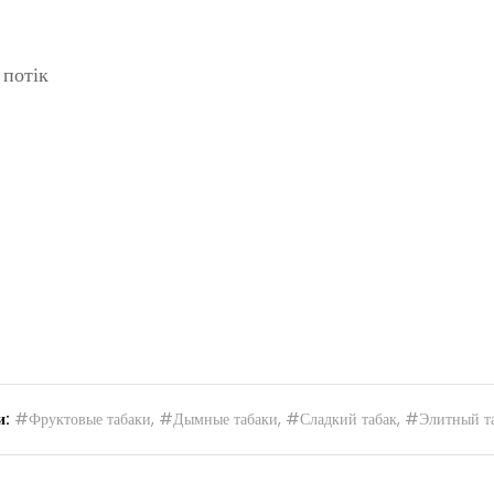
 потік
и:
#Фруктовые табаки
,
#Дымные табаки
,
#Сладкий табак
,
#Элитный т