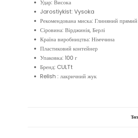
Удар: Висока
Jarostiykist: Vysoka
Рекомендована миска: Глиняний прямий
Сіровина: Вірджинія, Берлі
Країна виробництва: Німччина
Пластиковий контейнер
Упаковка: 100 г
Бренд: CULTt
Relish : лакричний жук
Тег