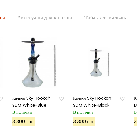
ны
Аксесуары для кальяна
Табак для кальяна
Кальян Sky Hookah
Кальян Sky Hookah
К
SDM White-Blue
SDM White-Black
M
В наличии
В наличии
В
3 300 грн.
3 300 грн.
3