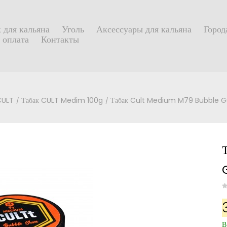
 для кальяна
Уголь
Аксессуары для кальяна
Город
 оплата
Контакты
CULT
Табак CULT Medim 100g
Табак Cult Medium M79 Bubble G
В