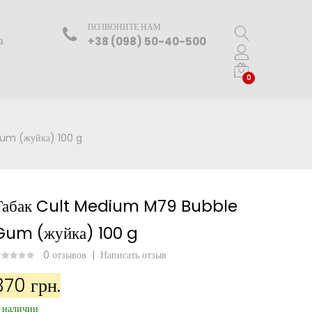
ПОЗВОНИТЕ НАМ
а
+38 (098) 50-40-500
0
um (жуйка) 100 g
Табак Cult Medium M79 Bubble
Gum (жуйка) 100 g
0 отзывов
|
Написать отзыв
370 грн.
 наличии