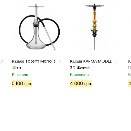
Кальян Totem Monolit
Кальян KARMA MODEL
К
Ultra
3.2 Желтый
1
В наличии
В наличии
В
Подписаться
6 100 грн.
4 000 грн.
4
Используя данный сайт, вы соглашаетесь с его политико
Карта