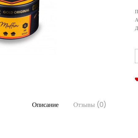
П
А
Д
Описание
Отзывы (0)