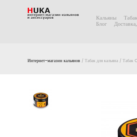
Кальяны
Табак
Блог
Доставка,
Интернет-магазин кальянов
Табак для кальяна
Табак 