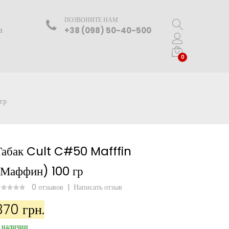
ПОЗВОНИТЕ НАМ
а
+38 (098) 50-40-500
0
гр
Табак Cult C#50 Mafffin
(Маффин) 100 гр
0 отзывов
|
Написать отзыв
370 грн.
 наличии