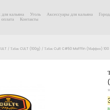
 для кальяна
Уголь
Аксессуары для кальяна
Город
 оплата
Контакты
CULT
Табак CULT (100g)
Табак Cult C#50 Mafffin (Маффин) 100 
В