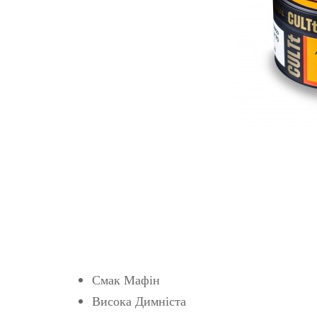
Смак Мафін
Висока Димніста