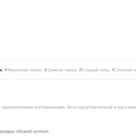
и:
#Фруктовые табаки
,
#Дымные табаки
,
#Сладкий табак
,
#Элитный т
 с проверенными поставщиками. Весь представленный в магазине
помощью «Новой почты».