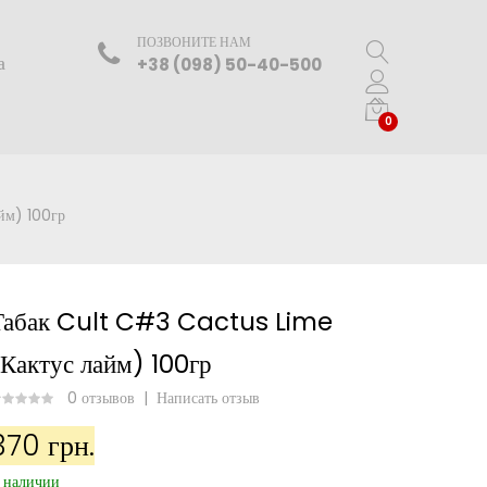
ПОЗВОНИТЕ НАМ
а
+38 (098) 50-40-500
0
йм) 100гр
Табак Cult C#3 Cactus Lime
(Кактус лайм) 100гр
0 отзывов
|
Написать отзыв
370 грн.
 наличии