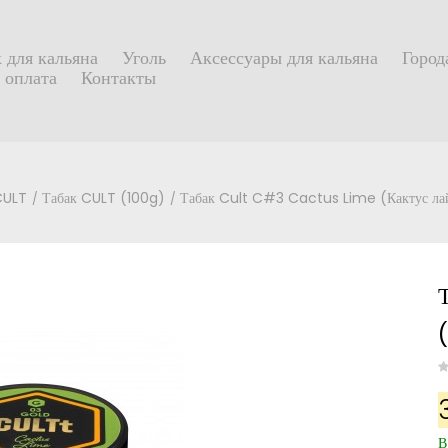
 для кальяна
Уголь
Аксессуары для кальяна
Город
 оплата
Контакты
CULT
Табак CULT (100g)
Табак Cult C#3 Cactus Lime (Кактус ла
В