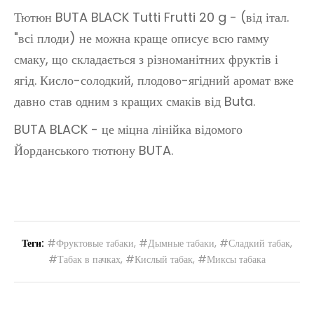
Тютюн BUTA BLACK Tutti Frutti 20 g - (від італ.
"всі плоди) не можна краще описує всю гамму
смаку, що складається з різноманітних фруктів і
ягід. Кисло-солодкий, плодово-ягідний аромат вже
давно став одним з кращих смаків від Buta.
BUTA BLACK - це міцна лінійка відомого
Йорданського тютюну BUTA.
Теги:
#Фруктовые табаки
,
#Дымные табаки
,
#Сладкий табак
,
#Табак в пачках
,
#Кислый табак
,
#Миксы табака