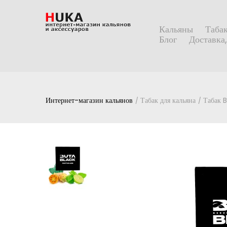
Кальяны
Табак
Блог
Доставка,
Интернет-магазин кальянов
Табак для кальяна
Табак 