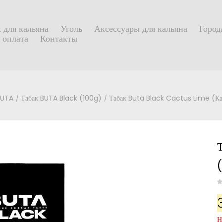
 для кальяна
Уголь
Аксессуары для кальяна
Город
 оплата
Контакты
BUTA
Табак BUTA Black (100g)
Табак Buta Black Cactus Lime (Ка
Н