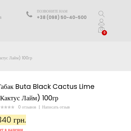
ПОЗВОНИТЕ НАМ
а
+38 (098) 50-40-500
0
ктус Лайм) 100гр
Табак Buta Black Cactus Lime
(Кактус Лайм) 100гр
0 отзывов
|
Написать отзыв
340 грн.
ет в наличии