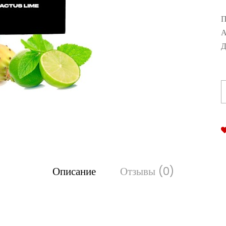
П
А
Д
Описание
Отзывы (0)