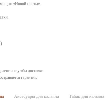
помощью «Новой почты».
авки.
а)
делении службы доставки.
остраняется гарантия.
ны
Аксесуары для кальяна
Табак для кальяна