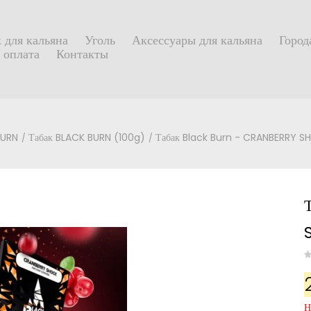
 для кальяна
Уголь
Аксессуары для кальяна
Город
 оплата
Контакты
BURN
Табак BLACK BURN (100g)
Табак Black Burn - CRANBERRY S
Н