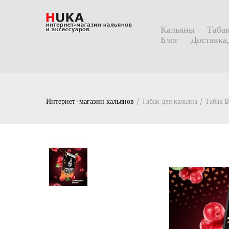
Кальяны
Табак
Блог
Доставка,
Интернет-магазин кальянов
Табак для кальяна
Табак 