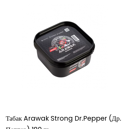
Табак Arawak Strong Dr.Pepper (Др.