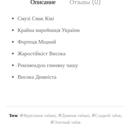
Описание
Отзывы (0)
Смузі Смак Ківі
Крайна виробниця України
Фортеця Міцний
Жаростійкіст Висока
Рекомендую глиняну чашу
Висока Димніста
Теги:
#Фруктовые табаки
,
#Дымные табаки
,
#Сладкий табак
,
#Элитный табак