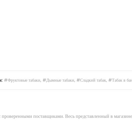
и:
#Фруктовые табаки
,
#Дымные табаки
,
#Сладкий табак
,
#Табак в ба
 с проверенными поставщиками. Весь представленный в магазине