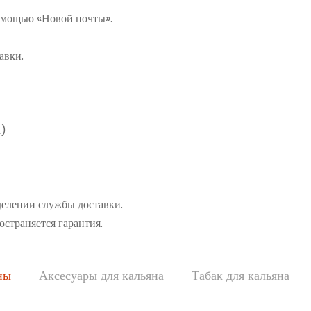
помощью «Новой почты».
авки.
а)
делении службы доставки.
остраняется гарантия.
ны
Аксесуары для кальяна
Табак для кальяна