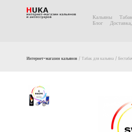
Кальяны
Табак
Блог
Доставка,
Интернет-магазин кальянов
Табак для кальяна
Бестаба