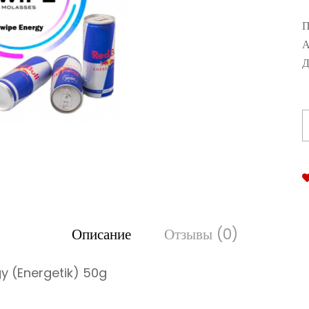
П
А
Д
Описание
Отзывы (0)
y (Energetik) 50g