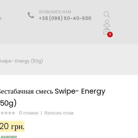
ПОЗВОНИТЕ НАМ
а
+38 (098) 50-40-500
0
 Swipe- Energy (50g)
Бестабачная смесь Swipe- Energy
(50g)
0 отзывов
|
Написать отзыв
120 грн.
 наличии