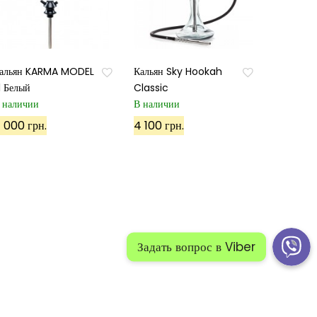
альян KARMA MODEL
Кальян Sky Hookah
.1 Белый
Classic
 наличии
В наличии
 000 грн.
4 100 грн.
й:
Политика конфиденциальности
Карта сайта 1
 сайта 2
ПОЗВОНИТЕ НАМ: +38(098)50-40-500
Задать вопрос в Viber