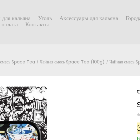
 для кальяна
Уголь
Аксессуары для кальяна
Город
 оплата
Контакты
 смесь Space Tea
Чайная смесь Space Tea (100g)
Чайная смесь 
В