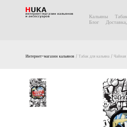
Кальяны
Табак
Блог
Доставка,
Интернет-магазин кальянов
Табак для кальяна
Чайная