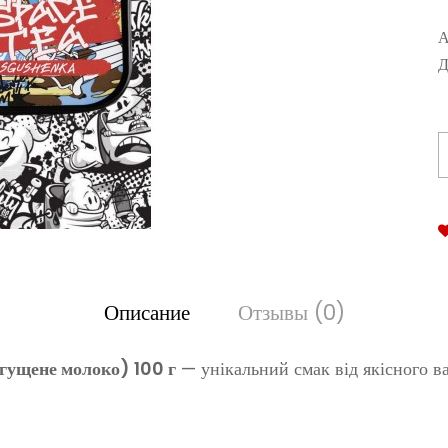
А
Д
Описание
Отзывы (0)
ущене молоко) 100 г
— унікальний смак від якісного в