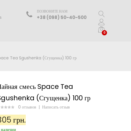
ПОЗВОНИТЕ НАМ
а
+38 (098) 50-40-500
0
Space Tea Sgushenka (Сгущенка) 100 гр
Чайная смесь Space Tea
Sgushenka (Сгущенка) 100 гр
0 отзывов
|
Написать отзыв
305 грн.
 наличии