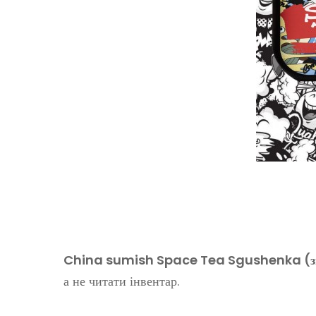
China sumish Space Tea Sgushenka (зг
а не читати інвентар.