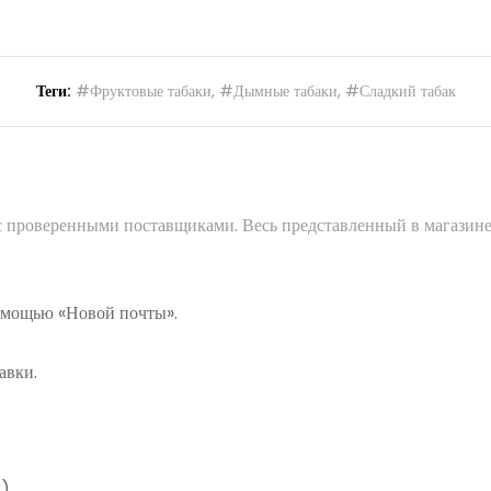
Теги:
#Фруктовые табаки
,
#Дымные табаки
,
#Сладкий табак
 с проверенными поставщиками. Весь представленный в магазине
помощью «Новой почты».
авки.
а)