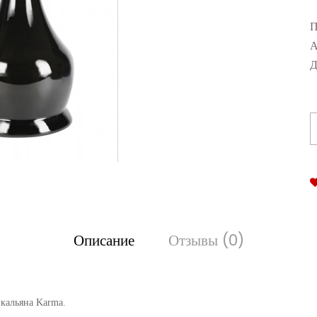
П
А
Д
Описание
Отзывы (0)
 кальяна Karma.