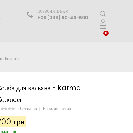
ПОЗВОНИТЕ НАМ
а
+38 (098) 50-40-500
0
ma Колокол
Колба для кальяна - Karma
Колокол
0 отзывов
|
Написать отзыв
700 грн.
 наличии