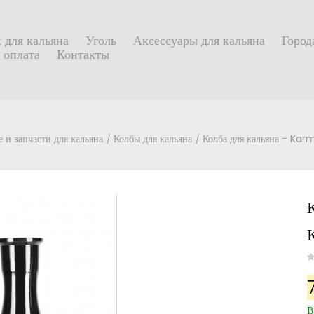
 для кальяна
Уголь
Аксессуары для кальяна
Город
 оплата
Контакты
 и запчасти для кальяна
Колбы для кальяна
Колба для кальяна - Kar
В