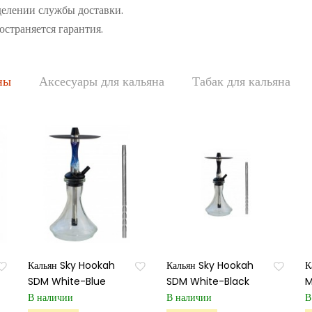
делении службы доставки.
остраняется гарантия.
ны
Аксесуары для кальяна
Табак для кальяна
Кальян Sky Hookah
Кальян Sky Hookah
К
SDM White-Blue
SDM White-Black
M
В наличии
В наличии
В