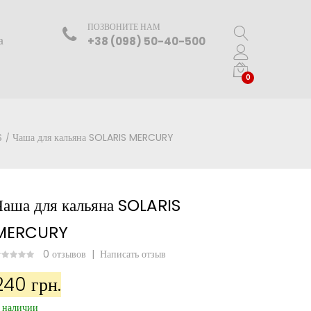
ПОЗВОНИТЕ НАМ
а
+38 (098) 50-40-500
0
S
Чаша для кальяна SOLARIS MERCURY
Чаша для кальяна SOLARIS
MERCURY
0 отзывов
|
Написать отзыв
240 грн.
 наличии