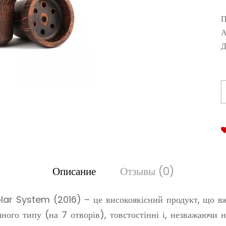
П
А
Д
Описание
Отзывы (0)
olar System (2016) – це високоякісний продукт, що вж
ого типу (на 7 отворів), товстостінні і, незважаючи н