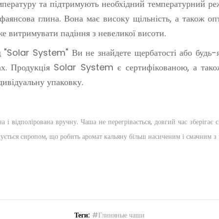
пературу та підтримують необхідний температурний реж
фаянсова глина. Вона має високу щільність, а також опт
е витримувати падіння з невеликої висоти.
д "Solar System" Ви не знайдете щербатості або будь-я
х. Продукція Solar System є сертифікованою, а також
дивідуальну упаковку.
 і відполірована вручну. Чаша не перегрівається, довгий час зберігає
очується сиропом, що робить аромат кальяну більш насиченим і смачним з
Теги:
#Глиняные чаши