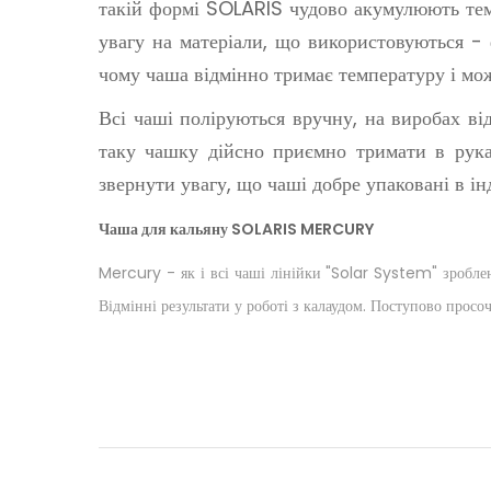
такій формі SOLARIS чудово акумулюють тем
увагу на матеріали, що використовуються - 
чому чаша відмінно тримає температуру і мож
Всі чаші поліруються вручну, на виробах ві
таку чашку дійсно приємно тримати в рука
звернути увагу, що чаші добре упаковані в ін
Чаша для кальяну SOLARIS MERCURY
Mercury - як і всі чаші лінійки "Solar System" зроблена
Відмінні результати у роботі з калаудом. Поступово прос