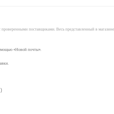
 с проверенными поставщиками. Весь представленный в магазине
помощью «Новой почты».
авки.
а)